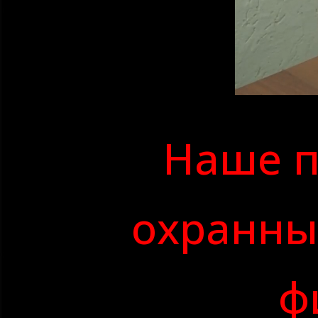
Наше п
охранны
ф