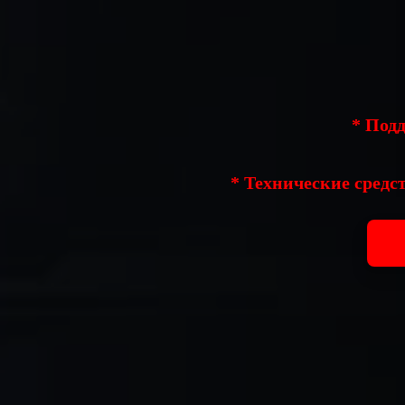
* Под
* Технические средс