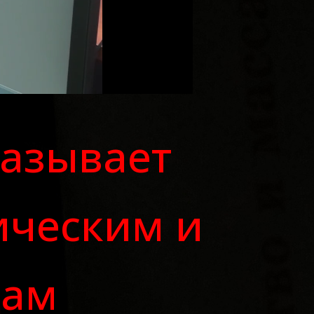
азывает
ическим и
цам