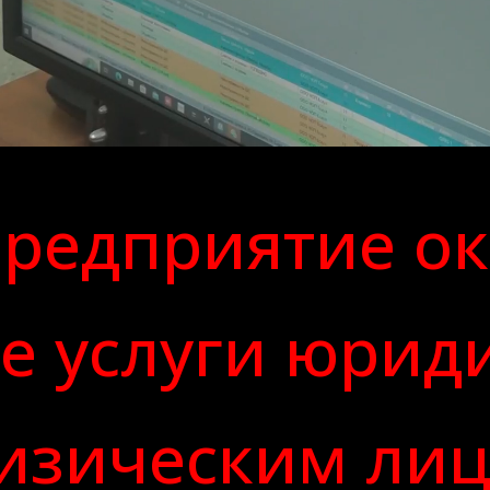
редприятие ок
е услуги юрид
изическим ли